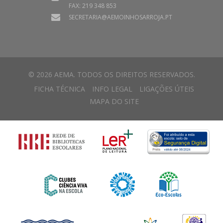
FAX: 219 348 853
SECRETARIA@AEMOINHOSARROJA.PT
© 2026 AEMA. TODOS OS DIREITOS RESERVADOS.
FICHA TÉCNICA
INFO LEGAL
LIGAÇÕES ÚTEIS
MAPA DO SITE