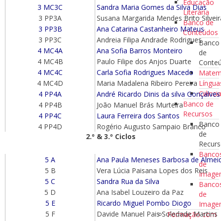
Educação
3 MC3C
Sandra Maria Gomes da Silva Dias
Literária
3 PP3A
Susana Margarida Mendes Brito Silveir
Banco de
3 PP3B
Ana Catarina Castanheiro Mateus
Conteúdos
3 PP3C
Andreia Filipa Andrade Rodrigues
Banco
4 MC4A
Ana Sofia Barros Monteiro
de
4 MC4B
Paulo Filipe dos Anjos Duarte
Conte
4 MC4C
Carla Sofia Rodrigues Macedo
Matem
Língua
4 MC4D
Maria Madalena Ribeiro Pereira
Ciênci
4 PP4A
André Ricardo Dinis da silva Gonçalves
Banco de
4 PP4B
João Manuel Brás Murteira
Recursos
4 PP4C
Laura Ferreira dos Santos
Banco
4 PP4D
Rogério Augusto Sampaio Branco
de
2.º & 3.º Ciclos
Recur
Banco
5 A
Ana Paula Meneses Barbosa de Almei
de
5 B
Vera Lúcia Paisana Lopes dos Reis
Imag
5 C
Sandra Rua da Silva
Banco
5 D
Ana Isabel Louzeiro da Paz
de
5 E
Ricardo Miguel Pombo Diogo
Image
5 F
Davide Manuel Pais Soledade Martins
Formação com