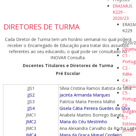
ERASMUS
K229 -
2020/23
ERAS
DIRETORES DE TURMA
K229
-
Cada Diretor de Turma tem um horário semanal no qual poderá
2020/
receber o Encarregado de Educação para tratar dos assuntos
Objeti
referentes ao seu educando, o qual pode ser consultado no
C1 -
INOVAR Consulta.
Portug
Docentes Titulares e Diretores de Turma
C2 -
Pré Escolar
Itália
C4 -
Turqui
JJS1
Sílvia Cristina Ramos Batista da Silva
C5 -
JJS2
Jacinta Armanda Marques
Portug
JJS3
Patrícia Maria Pereira Malhó
C6 -
JJS4
Gisela Cátia Pereira Guedes da Silva
Bulgár
JMC1
Anabela Martins Borrego Barata
C7 -
JMC2
Maria do Céu Mestrinho
Estóni
JMC3
Ana Alexandra Carvalho da Rocha Leit
Jornal
JMC4
Maria da Graça Miguel Cordeiro