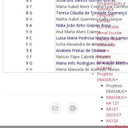
8 E
Sofia dos Santos Gomes Bôrras
Programação e
8 F
Maria Isabel Alves Coelho Leal Carrilho
Robótica
8 G
Teresa Cláudia da Trindade Esperanço
Desporto
8 H
Marta Isabel Guerreiro Galla Gaspar
Escolar
9 A
Nídia João Brito Gomes Rosa
Eco-Escolas
9 B
Ana Maria Alves Correia
Jornal Escolar
9 C
Luisa Maria Pedrosa Martins de Lemo
Espaço Saber +
9 D
Sofia Alexandra de Almeida Gil
Oficina de
Teatro
9 E
Anabela Freitas de Oliveira
Projeto
9 F
Nelson Filipe Cabrita Antunes
Educação para
9 G
Maria Inês Rodrigues de Araújo Martin
a Saúde
9 H
Maria Manuela de Azevedo Nunes
Projetos
ERASMUS+
Projetos
ERASMUS+
ERASMUS+
KA 121
KA121
2023/27
KA120
Acreditaçã