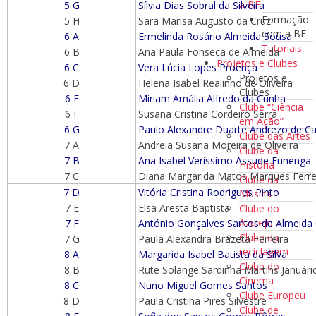
a BE
5 G
Sílvia Dias Sobral da Silveira
Formação
5 H
Sara Marisa Augusto da Cruz
com a BE
6 A
Ermelinda Rosário Almeida Sousa
Tutoriais
6 B
Ana Paula Fonseca de Almeida
Projetos e Clubes
6 C
Vera Lúcia Lopes Proença
Projetos e
6 D
Helena Isabel Realinho de Oliveira
Clubes
6 E
Miriam Amália Alfredo da Cunha
Clube “Ciência
6 F
Susana Cristina Cordeiro Serra
em Ação”
6 G
Paulo Alexandre Duarte Andrezo de Ca
Clube das Artes
7 A
Andreia Susana Moreira de Oliveira
Clube da
7 B
Ana Isabel Verissimo Assude Funenga
História
7 C
Diana Margarida Matos Marques Ferrei
Clube da
7 D
Vitória Cristina Rodrigues Pinto
Música
7 E
Elsa Aresta Baptista
Clube do
Azulejo
7 F
António Gonçalves Santos de Almeida
Clube da
7 G
Paula Alexandra Brazeta Ferreira
reciclagem
8 A
Margarida Isabel Batista da Silva
Clube do
8 B
Rute Solange Sardinha Martins Januári
Cinema
8 C
Nuno Miguel Gomes Santos
Clube Europeu
8 D
Paula Cristina Pires Silvestre
Clube de