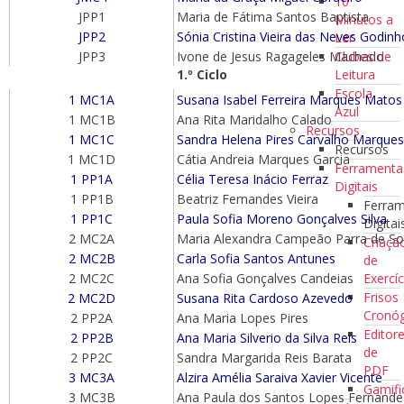
10
JPP1
Maria de Fátima Santos Baptista
Minutos a
JPP2
Sónia Cristina Vieira das Neves Godinh
Ler
Clubes de
JPP3
Ivone de Jesus Ragageles Machado
Leitura
1.º Ciclo
Escola
1 MC1A
Susana Isabel Ferreira Marques Matos
Azul
1 MC1B
Ana Rita Maridalho Calado
Recursos
1 MC1C
Sandra Helena Pires Carvalho Marques
Recursos
1 MC1D
Cátia Andreia Marques Garcia
Ferramenta
1 PP1A
Célia Teresa Inácio Ferraz
Digitais
1 PP1B
Beatriz Fernandes Vieira
Ferra
1 PP1C
Paula Sofia Moreno Gonçalves Silva
Digitai
2 MC2A
Maria Alexandra Campeão Parra de S
Criaçã
2 MC2B
Carla Sofia Santos Antunes
de
Exercíc
2 MC2C
Ana Sofia Gonçalves Candeias
Frisos
2 MC2D
Susana Rita Cardoso Azevedo
Cronóg
2 PP2A
Ana Maria Lopes Pires
Editor
2 PP2B
Ana Maria Silverio da Silva Reis
de
2 PP2C
Sandra Margarida Reis Barata
PDF
3 MC3A
Alzira Amélia Saraiva Xavier Vicente
Gamifi
3 MC3B
Ana Paula dos Santos Lopes Fernande