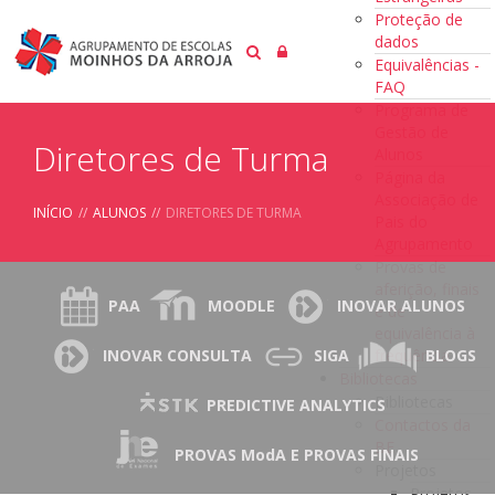
Proteção de
dados
Equivalências -
FAQ
Programa de
Gestão de
Diretores de Turma
Alunos
Página da
Associação de
INÍCIO
//
ALUNOS
//
DIRETORES DE TURMA
Pais do
Agrupamento
Provas de
aferição, finais
PAA
MOODLE
INOVAR ALUNOS
e de
equivalência à
frequência
INOVAR CONSULTA
SIGA
BLOGS
Bibliotecas
Bibliotecas
PREDICTIVE ANALYTICS
Contactos da
BE
PROVAS ModA E PROVAS FINAIS
Projetos
Projetos