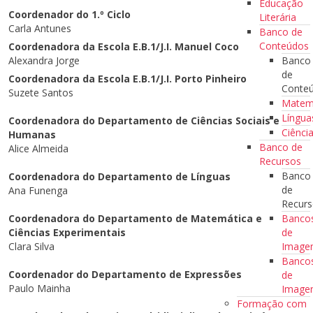
Educação
Coordenador do 1.º Ciclo
Literária
Carla Antunes
Banco de
Conteúdos
Coordenadora da Escola E.B.1/J.I. Manuel Coco
Banco
Alexandra Jorge
de
Coordenadora da Escola E.B.1/J.I. Porto Pinheiro
Conte
Suzete Santos
Matem
Língua
Coordenadora do Departamento de Ciências Sociais e
Ciênci
Humanas
Banco de
Alice Almeida
Recursos
Banco
Coordenadora do Departamento de Línguas
de
Ana Funenga
Recur
Banco
Coordenadora do Departamento de Matemática e
de
Ciências Experimentais
Imag
Clara Silva
Banco
Coordenador do Departamento de Expressões
de
Paulo Mainha
Image
Formação com