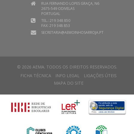
RUA FERNANDO LOPES GRAÇA, N6
2675-549 ODIVELAS
PORTUGAL
TEL.: 219 348 850
FAX: 219 348 853
SECRETARIA@AEMOINHOSARROJA.PT
© 2026 AEMA. TODOS OS DIREITOS RESERVADOS.
FICHA TÉCNICA
INFO LEGAL
LIGAÇÕES ÚTEIS
MAPA DO SITE