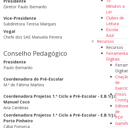
10
Presidente
Minutos a
Diretor Paulo Bernardo
Ler
Clubes de
Vice-Presidente
Leitura
Subdiretora Teresa Marques
Escola
Vogal
Azul
Chefe dos SAE Manuela Pereira
Recursos
Recursos
Conselho Pedagógico
Ferramenta
Digitais
Presidente
Ferra
Paulo Bernardo
Digitai
Criaçã
Coordenadora do Pré-Escolar
de
M.ª de Fátima Martins
Exercíc
Frisos
Coordenadora Projetos 1.º Ciclo e Pré-Escolar -
E.B.1/J.I.
Cronóg
Manuel Coco
Editor
Ana Candeias
de
Coordenadora Projetos 1.º Ciclo e Pré-Escolar -
E.B.1/J.I.
PDF
Porto Pinheiro
Gamifi
Cátia Fonseca