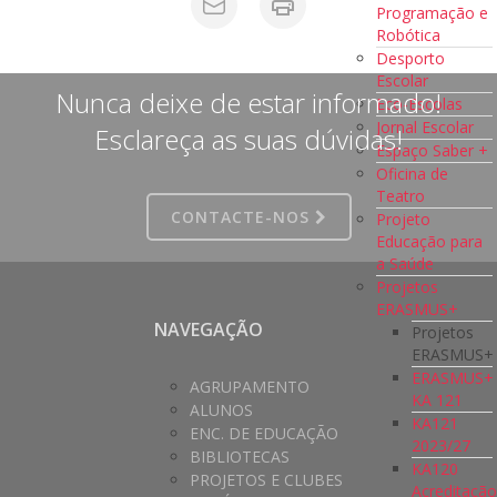
Programação e
Robótica
Desporto
Escolar
Nunca deixe de estar informado!
Eco-Escolas
Jornal Escolar
Esclareça as suas dúvidas!
Espaço Saber +
Oficina de
Teatro
CONTACTE-NOS
Projeto
Educação para
a Saúde
Projetos
ERASMUS+
NAVEGAÇÃO
Projetos
ERASMUS+
ERASMUS+
AGRUPAMENTO
KA 121
ALUNOS
KA121
ENC. DE EDUCAÇÃO
2023/27
BIBLIOTECAS
KA120
PROJETOS E CLUBES
Acreditaçã