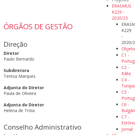
ERASMUS
K229 -
2020/23
ERAS
ÓRGÃOS DE GESTÃO
K229
-
2020/
Direção
Objeti
Diretor
C1 -
Paulo Bernardo
Portug
C2 -
Subdiretora
Itália
Teresa Marques
C4 -
Turqui
Adjunta do Diretor
C5 -
Paula de Oliveira
Portug
C6 -
Adjunta do Diretor
Bulgár
Helena de Tróia
C7 -
Estóni
Conselho Administrativo
Jornal