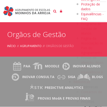
Proteção de
dados
Equivalências -
FAQ
Programa de
Gestão de
Orgãos de Gestão
Alunos
Página da
Associação de
INÍCIO
//
AGRUPAMENTO
//
ORGÃOS DE GESTÃO
Pais do
Agrupamento
Provas de
aferição, finais
PAA
MOODLE
INOVAR ALUNOS
e de
equivalência à
frequência
INOVAR CONSULTA
SIGA
BLOGS
Bibliotecas
Bibliotecas
PREDICTIVE ANALYTICS
Contactos da
BE
PROVAS ModA E PROVAS FINAIS
Projetos
Projetos