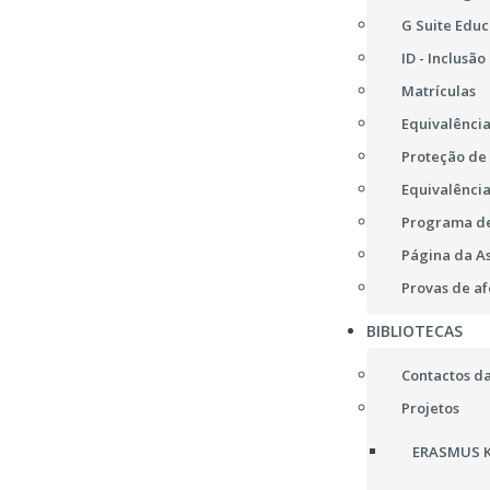
G Suite Educ
ID - Inclusão
Matrículas
Equivalência
Proteção de
Equivalência
Programa de
Página da A
Provas de af
BIBLIOTECAS
Contactos da
Projetos
ERASMUS K2