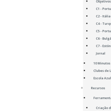
Objetivos
C1 - Port
C2 - Itália
C4 - Turq
C5 - Port
C6 - Bulg
C7 - Estón
Jornal
10 Minutos 
Clubes de 
Escola Azul
Recursos
Ferramenta
Criação d