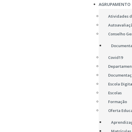
AGRUPAMENTO
Atividades d
Autoavaliaç
Conselho Ge
Documenta
Covid19
Departament
Documentaç
Escola Digita
Escolas
Formação
Oferta Educa
Aprendizag
Matrículas