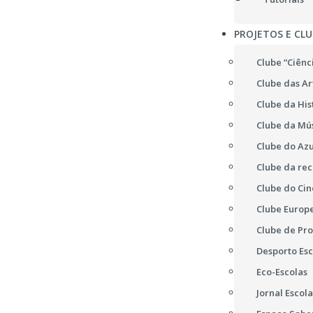
PROJETOS E CLU
Clube “Ciênc
Clube das Ar
Clube da His
Clube da Mú
Clube do Azu
Clube da re
Clube do Ci
Clube Europ
Clube de Pr
Desporto Esc
Eco-Escolas
Jornal Escola