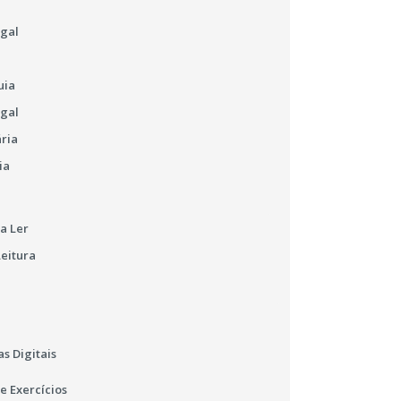
ugal
uia
ugal
ária
ia
a Ler
Leitura
s Digitais
e Exercícios