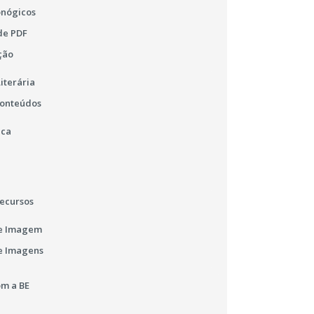
onógicos
de PDF
ção
iterária
Conteúdos
ica
ecursos
e Imagem
e Imagens
m a BE