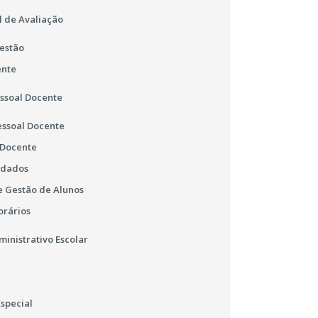
l de Avaliação
estão
ente
essoal Docente
essoal Docente
 Docente
 dados
 Gestão de Alunos
orários
ministrativo Escolar
special