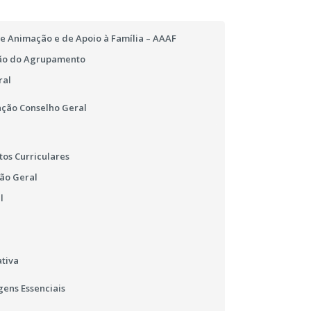
e Animação e de Apoio à Família – AAAF
ão do Agrupamento
ral
ção Conselho Geral
os Curriculares
ão Geral
l
tiva
ens Essenciais