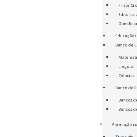
Frisos Cr
Editores 
Gamifica
Educação L
Banco de 
Matemát
Línguas
Ciências
Banco de R
Bancos d
Bancos d
Formação co
Tutoriais