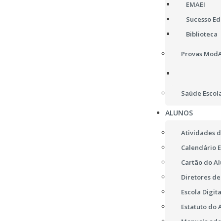
EMAEI
Sucesso Edu
Biblioteca
Provas ModA,
Saúde Escol
ALUNOS
Atividades d
Calendário E
Cartão do A
Diretores d
Escola Digita
Estatuto do 