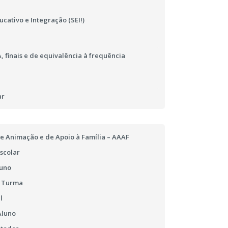
cativo e Integração (SEI!)
 finais e de equivalência à frequência
ar
e Animação e de Apoio à Família – AAAF
scolar
luno
e Turma
l
Aluno