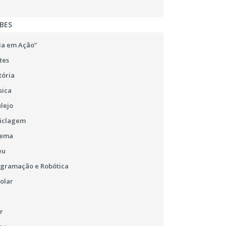
BES
ia em Ação”
tes
tória
sica
lejo
ciclagem
nema
eu
ogramação e Robótica
olar
r