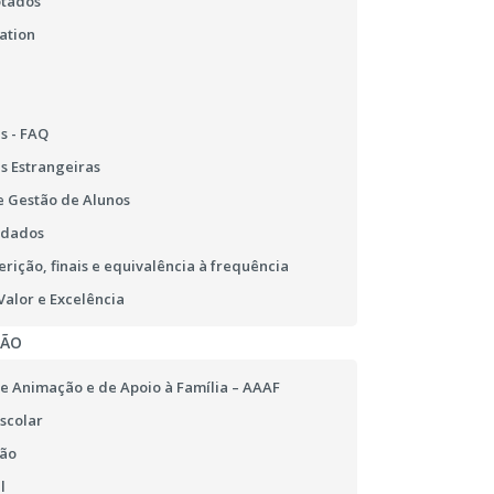
otados
ation
s - FAQ
s Estrangeiras
 Gestão de Alunos
 dados
erição, finais e equivalência à frequência
alor e Excelência
ÇÃO
e Animação e de Apoio à Família – AAAF
scolar
ão
l