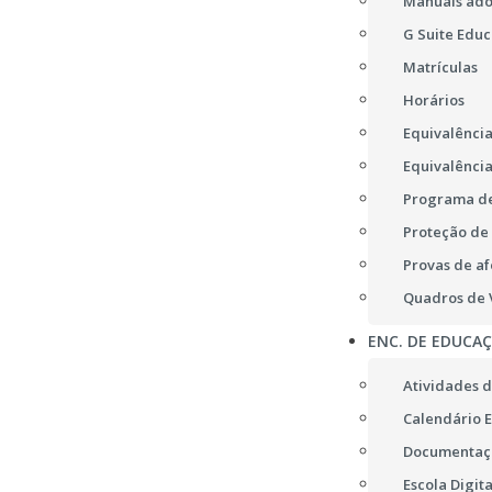
Manuais ad
G Suite Educ
Matrículas
Horários
Equivalência
Equivalência
Programa de
Proteção de
Provas de af
Quadros de V
ENC. DE EDUCA
Atividades d
Calendário E
Documentaç
Escola Digita