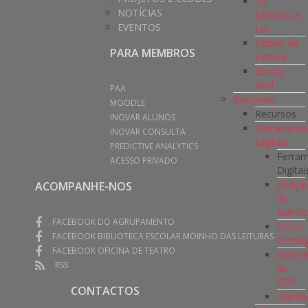
10
NOTÍCIAS
Minutos a
EVENTOS
Ler
Clubes de
PARA MEMBROS
Leitura
Escola
Azul
PAA
Recursos
MOODLE
Recursos
INOVAR ALUNOS
Ferramenta
INOVAR CONSULTA
Digitais
PREDICTIVE ANALYTICS
Ferra
ACESSO PRIVADO
Digitai
Criaçã
ACOMPANHE-NOS
de
Exercíc
FACEBOOK DO AGRUPAMENTO
Frisos
FACEBOOK BIBLIOTECA ESCOLAR MOINHO DAS LEITURAS
Cronóg
FACEBOOK OFICINA DE TEATRO
Editor
RSS
de
PDF
CONTACTOS
Gamifi