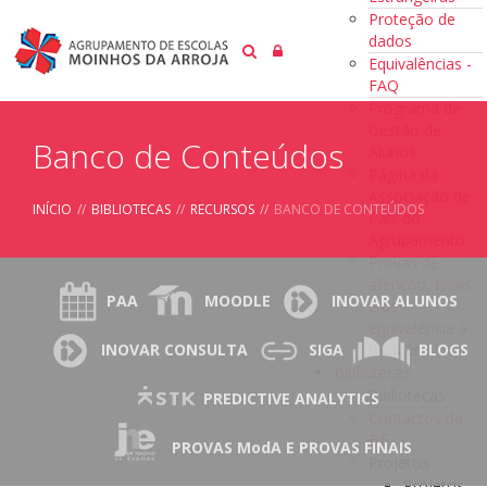
Proteção de
dados
Equivalências -
FAQ
Programa de
Gestão de
Banco de Conteúdos
Alunos
Página da
Associação de
INÍCIO
//
BIBLIOTECAS
//
RECURSOS
//
BANCO DE CONTEÚDOS
Pais do
Agrupamento
Provas de
aferição, finais
PAA
MOODLE
INOVAR ALUNOS
e de
equivalência à
frequência
INOVAR CONSULTA
SIGA
BLOGS
Bibliotecas
Bibliotecas
PREDICTIVE ANALYTICS
Contactos da
BE
PROVAS ModA E PROVAS FINAIS
Projetos
Projetos