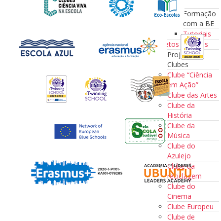
a BE
Formação
com a BE
Tutoriais
Projetos e Clubes
Projetos e
Clubes
Clube “Ciência
em Ação”
Clube das Artes
Clube da
História
Clube da
Música
Clube do
Azulejo
Clube da
reciclagem
Clube do
Cinema
Clube Europeu
Clube de