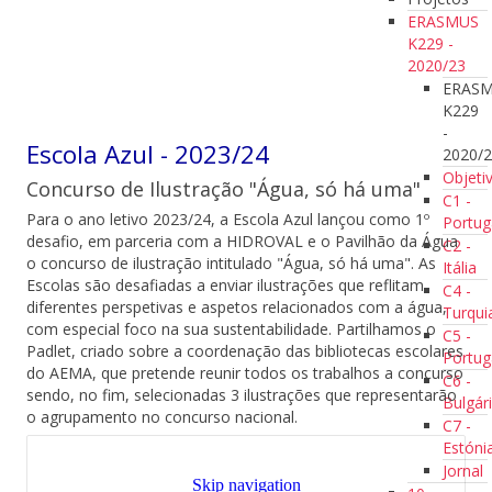
ERASMUS
K229 -
2020/23
ERAS
K229
-
Escola Azul - 2023/24
2020/
Objeti
Concurso de Ilustração "Água, só há uma"
C1 -
Para o ano letivo 2023/24, a Escola Azul lançou como 1º
Portug
desafio, em parceria com a HIDROVAL e o Pavilhão da Água
C2 -
o concurso de ilustração intitulado "Água, só há uma". As
Itália
Escolas são desafiadas a enviar ilustrações que reflitam
C4 -
diferentes perspetivas e aspetos relacionados com a água,
Turqui
com especial foco na sua sustentabilidade. Partilhamos o
C5 -
Padlet, criado sobre a coordenação das bibliotecas escolares
Portug
do AEMA, que pretende reunir todos os trabalhos a concurso
C6 -
sendo, no fim, selecionadas 3 ilustrações que representarão
Bulgár
o agrupamento no concurso nacional.
C7 -
Estóni
Jornal