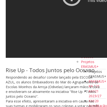
Programação e
Robótica
Desporto
Escolar
Eco-Escolas
Jornal Escolar
Espaço Saber +
Oficina de
Teatro
Projeto
Educação para
a Saúde
Projetos
ERASMUS+
Rise Up - Todos Juntos pelo Oceano
Projetos
ERASMUS+
Respondendo ao desafio/ convite lançado pela ESCOLA
ERASMUS+
AZUL, os alunos Embaixadores do Mar do Agrupamento de
KA 121
Escolas Moinhos da Arroja (Odivelas) lançaram mãos à obra
KA121
e envolveram-se ativamente na iniciativa “Rise Up - Todos
2023/27
Juntos pelo Oceano”.
KA120
Para esse efeito, apresentaram a iniciativa em causa nas
Acreditaçã
suas turmas e mobilizaram os seus colegas a votar nas três