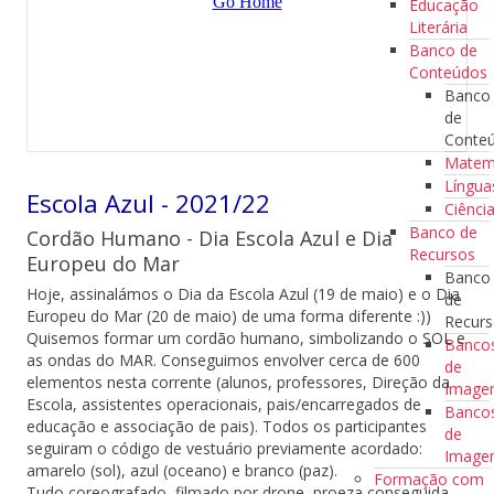
Educação
Literária
Banco de
Conteúdos
Banco
de
Conte
Matem
Língua
Escola Azul - 2021/22
Ciênci
Banco de
Cordão Humano - Dia Escola Azul e Dia
Recursos
Europeu do Mar
Banco
Hoje, assinalámos o Dia da Escola Azul (19 de maio) e o Dia
de
Europeu do Mar (20 de maio) de uma forma diferente :))
Recur
Quisemos formar um cordão humano, simbolizando o SOL e
Banco
as ondas do MAR. Conseguimos envolver cerca de 600
de
elementos nesta corrente (alunos, professores, Direção da
Imag
Escola, assistentes operacionais, pais/encarregados de
Banco
educação e associação de pais). Todos os participantes
de
seguiram o código de vestuário previamente acordado:
Image
amarelo (sol), azul (oceano) e branco (paz).
Formação com
Tudo coreografado, filmado por drone, proeza conseguida