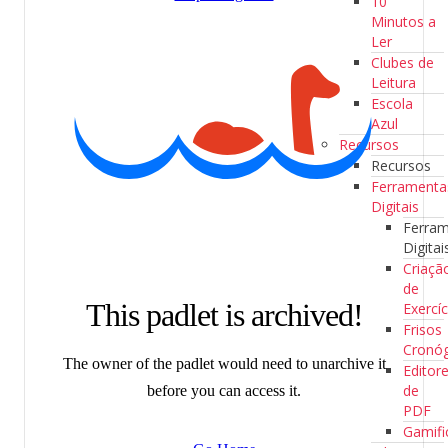
10
Minutos a
Ler
Clubes de
Leitura
Escola
Azul
Recursos
Recursos
Ferramenta
Digitais
Ferra
Digitai
Criaçã
de
Exercíc
Frisos
Cronóg
Editor
de
PDF
Gamifi