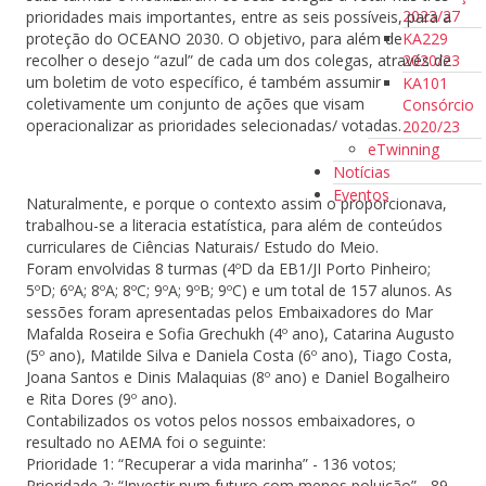
2023/27
prioridades mais importantes, entre as seis possíveis, para a
KA229
proteção do OCEANO 2030. O objetivo, para além de
2020/23
recolher o desejo “azul” de cada um dos colegas, através de
um boletim de voto específico, é também assumir
KA101
coletivamente um conjunto de ações que visam
Consórcio
operacionalizar as prioridades selecionadas/ votadas.
2020/23
eTwinning
Notícias
Eventos
Naturalmente, e porque o contexto assim o proporcionava,
trabalhou-se a literacia estatística, para além de conteúdos
curriculares de Ciências Naturais/ Estudo do Meio.
Foram envolvidas 8 turmas (4ºD da EB1/JI Porto Pinheiro;
5ºD; 6ºA; 8ºA; 8ºC; 9ºA; 9ºB; 9ºC) e um total de 157 alunos. As
sessões foram apresentadas pelos Embaixadores do Mar
Mafalda Roseira e Sofia Grechukh (4º ano), Catarina Augusto
(5º ano), Matilde Silva e Daniela Costa (6º ano), Tiago Costa,
Joana Santos e Dinis Malaquias (8º ano) e Daniel Bogalheiro
e Rita Dores (9º ano).
Contabilizados os votos pelos nossos embaixadores, o
resultado no AEMA foi o seguinte:
Prioridade 1: “Recuperar a vida marinha” - 136 votos;
Prioridade 2: “Investir num futuro com menos poluição” - 89