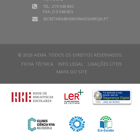
TEL.: 219 348 850
FAX: 219 348 853
SECRETARIA@AEMOINHOSARROJA.PT
© 2026 AEMA. TODOS OS DIREITOS RESERVADOS.
FICHA TÉCNICA
INFO LEGAL
LIGAÇÕES ÚTEIS
MAPA DO SITE