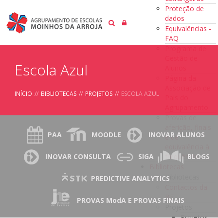
Proteção de
dados
Equivalências -
FAQ
Programa de
Gestão de
Escola Azul
Alunos
Página da
Associação de
INÍCIO
//
BIBLIOTECAS
//
PROJETOS
//
ESCOLA AZUL
Pais do
Agrupamento
Provas de
aferição, finais
PAA
MOODLE
INOVAR ALUNOS
e de
equivalência à
frequência
INOVAR CONSULTA
SIGA
BLOGS
Bibliotecas
Bibliotecas
PREDICTIVE ANALYTICS
Contactos da
BE
PROVAS ModA E PROVAS FINAIS
Projetos
Projetos