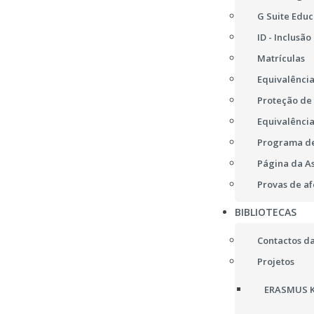
G Suite Educ
ID - Inclusão
Matrículas
Equivalência
Proteção de
Equivalência
Programa de
Página da A
Provas de af
BIBLIOTECAS
Contactos da
Projetos
ERASMUS K2