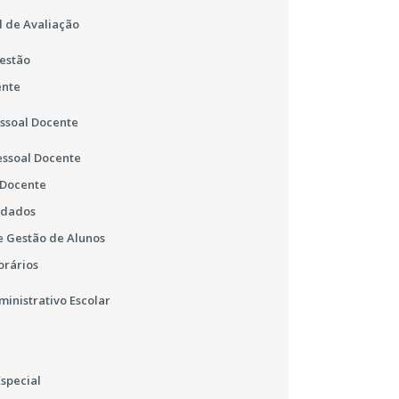
l de Avaliação
estão
ente
essoal Docente
essoal Docente
 Docente
 dados
 Gestão de Alunos
orários
ministrativo Escolar
special