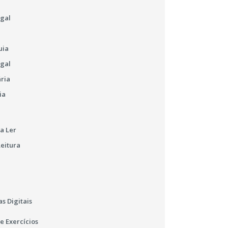
ugal
uia
ugal
ária
ia
a Ler
Leitura
s Digitais
e Exercícios