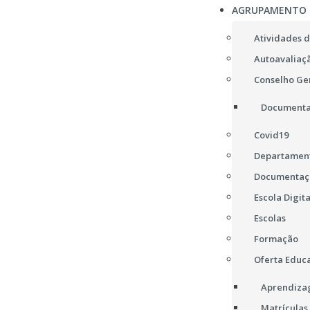
AGRUPAMENTO
Atividades d
Autoavaliaç
Conselho Ge
Documenta
Covid19
Departament
Documentaç
Escola Digita
Escolas
Formação
Oferta Educa
Aprendizag
Matrículas