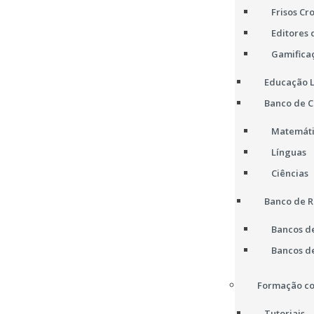
Frisos Cr
Editores 
Gamifica
Educação L
Banco de 
Matemát
Línguas
Ciências
Banco de R
Bancos d
Bancos d
Formação co
Tutoriais