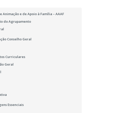
e Animação e de Apoio à Família – AAAF
ão do Agrupamento
ral
ção Conselho Geral
os Curriculares
ão Geral
l
tiva
ens Essenciais