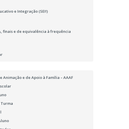
cativo e Integração (SEI!)
 finais e de equivalência à frequência
ar
e Animação e de Apoio à Família – AAAF
scolar
luno
e Turma
l
Aluno