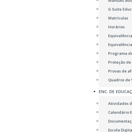
Manuais ad
G Suite Educ
Matrículas
Horários
Equivalência
Equivalência
Programa de
Proteção de
Provas de af
Quadros de V
ENC. DE EDUCA
Atividades d
Calendário E
Documentaç
Escola Digita