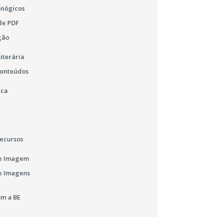
onógicos
de PDF
ção
iterária
Conteúdos
ica
ecursos
e Imagem
e Imagens
m a BE