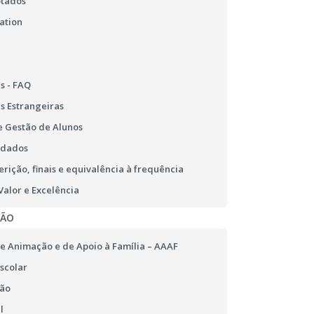
otados
ation
s - FAQ
s Estrangeiras
 Gestão de Alunos
 dados
erição, finais e equivalência à frequência
alor e Excelência
ÇÃO
e Animação e de Apoio à Família – AAAF
scolar
ão
l