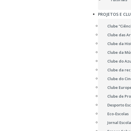
PROJETOS E CLU
Clube “Ciênc
Clube das Ar
Clube da His
Clube da Mú
Clube do Azu
Clube da re
Clube do Ci
Clube Europ
Clube de Pr
Desporto Esc
Eco-Escolas
Jornal Escola