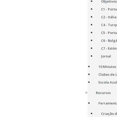
Objetivos
C1 - Port
C2 - Itália
C4 - Turq
C5 - Port
C6 - Bulg
C7 - Estón
Jornal
10 Minutos 
Clubes de 
Escola Azul
Recursos
Ferramenta
Criação d