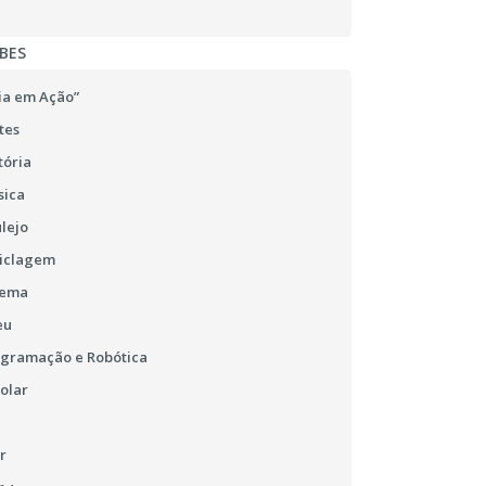
BES
ia em Ação”
tes
tória
sica
lejo
ciclagem
nema
eu
ogramação e Robótica
olar
r