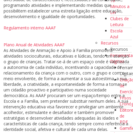
10
programando atividades e implementando medidas que
Minutos a
possibilitem estabelecer uma estreita ligação entre educação,
Ler
desenvolvimento e igualdade de oportunidades.
Clubes de
Leitura
Regulamento interno AAAF
Escola
Azul
Recursos
Plano Anual de Atividades AAAF
Recursos
As Atividades de Animação e Apoio à Família promoverá
Ferramenta
atividades socioculturais, educativas e lúdicas, tendo em atenção
Digitais
o grupo de crianças. Tratar-se-á de um espaço onde é valorizada
a autonomia de cada indivíduo, incentivando a capacidade de
Ferra
relacionamento da criança com o outro, com o grupo e com o
Digitai
meio envolvente, de forma a aumentar a sua autoestima, a sua
Criaçã
liberdade, a criatividade, a espontaneidade de forma a tornar-se
de
um cidadão proactivo e participativo numa sociedade
Exercíc
democrática. As AAAF procuram ser um espaço/tempo entre a
Frisos
Escola e a Família, sem pretender substituir nenhum deles. A sua
Cronóg
intervenção educativa visa favorecer e privilegiar um ambiente
Editor
acolhedor, estimulante e desafiador e também promover
de
estratégias e desenvolver atividades adequadas às idades e
PDF
características de cada criança, tendo sempre como referência a
Gamifi
identidade social, afetiva e cultural de cada uma delas.