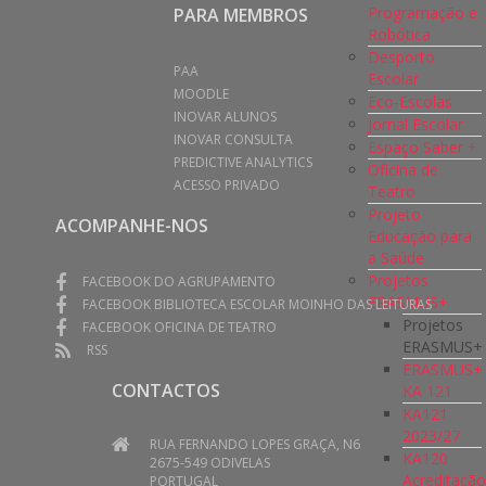
Programação e
PARA MEMBROS
Robótica
Desporto
PAA
Escolar
MOODLE
Eco-Escolas
INOVAR ALUNOS
Jornal Escolar
INOVAR CONSULTA
Espaço Saber +
PREDICTIVE ANALYTICS
Oficina de
ACESSO PRIVADO
Teatro
Projeto
ACOMPANHE-NOS
Educação para
a Saúde
Projetos
FACEBOOK DO AGRUPAMENTO
ERASMUS+
FACEBOOK BIBLIOTECA ESCOLAR MOINHO DAS LEITURAS
Projetos
FACEBOOK OFICINA DE TEATRO
ERASMUS+
RSS
ERASMUS+
CONTACTOS
KA 121
KA121
2023/27
RUA FERNANDO LOPES GRAÇA, N6
KA120
2675-549 ODIVELAS
Acreditaçã
PORTUGAL