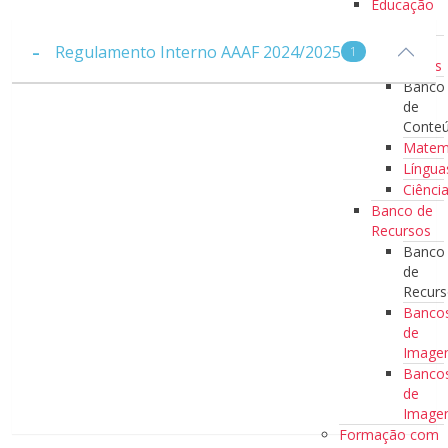
Educação
Literária
Banco de
Regulamento Interno AAAF 2024/2025
1
Conteúdos
Banco
de
Conte
Matem
Língua
Ciênci
Banco de
Recursos
Banco
de
Recur
Banco
de
Imag
Banco
de
Image
Formação com