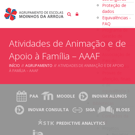
Proteção de
dados
Equivalências -
FAQ
Programa de
Gestão de
Atividades de Animação e de
Alunos
Página da
Apoio à Família – AAAF
Associação de
Pais do
INÍCIO
//
AGRUPAMENTO
//
ATIVIDADES DE ANIMAÇÃO E DE APOIO
Agrupamento
À FAMÍLIA – AAAF
Provas de
aferição, finais
e de
equivalência à
PAA
MOODLE
INOVAR ALUNOS
frequência
Bibliotecas
Bibliotecas
INOVAR CONSULTA
SIGA
BLOGS
Contactos da
BE
PREDICTIVE ANALYTICS
Projetos
Projetos