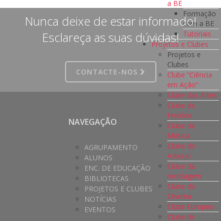
a BE
Formação
Nunca deixe de estar informado!
com a BE
Tutoriais
Esclareça as suas dúvidas!
Projetos e Clubes
Projetos e
Clubes
CONTACTE-NOS
Clube “Ciência
em Ação”
Clube das Artes
Clube da
História
NAVEGAÇÃO
Clube da
Música
Clube do
AGRUPAMENTO
Azulejo
ALUNOS
Clube da
ENC. DE EDUCAÇÃO
reciclagem
BIBLIOTECAS
Clube do
PROJETOS E CLUBES
Cinema
NOTÍCIAS
Clube Europeu
EVENTOS
Clube de