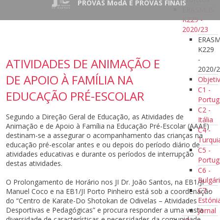
PROVAS ModA E PROVAS FINAIS
ERASMUS
K229 -
2020/23
ERAS
K229
-
ATIVIDADES DE ANIMAÇÃO E
2020/
DE APOIO À FAMÍLIA NA
Objeti
C1 -
EDUCAÇÃO PRÉ-ESCOLAR
Portug
C2 -
Segundo a Direção Geral de Educação, as Atividades de
Itália
Animação e de Apoio à Família na Educação Pré-Escolar (AAAF)
C4 -
destinam-se a assegurar o acompanhamento das crianças na
Turqui
educação pré-escolar antes e ou depois do período diário de
C5 -
atividades educativas e durante os períodos de interrupção
Portug
destas atividades.
C6 -
Bulgár
O Prolongamento de Horário nos JI Dr. João Santos, na EB1/JI
C7 -
Manuel Coco e na EB1/JI Porto Pinheiro está sob a coordenação
Estóni
do “Centro de Karate-Do Shotokan de Odivelas – Atividades
Desportivas e Pedagógicas” e procura responder a uma vasta
Jornal
diversidade de características e necessidades da comunidade,