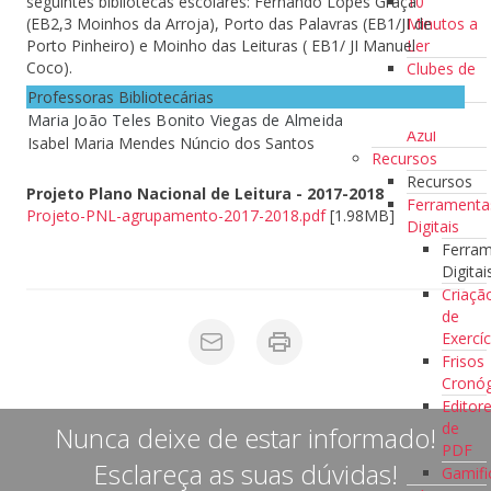
10
seguintes bibliotecas escolares: Fernando Lopes Graça
Minutos a
(EB2,3 Moinhos da Arroja), Porto das Palavras (EB1/JI de
Ler
Porto Pinheiro) e Moinho das Leituras ( EB1/ JI Manuel
Coco).
Clubes de
Leitura
Professoras Bibliotecárias
Escola
Maria João Teles Bonito Viegas de Almeida
Azul
Isabel Maria Mendes Núncio dos Santos
Recursos
Recursos
Projeto Plano Nacional de Leitura - 2017-2018
Ferramenta
Projeto-PNL-agrupamento-2017-2018.pdf
[1.98MB]
Digitais
Ferra
Digitai
Criaçã
de
Exercíc
Frisos
Cronóg
Editor
de
Nunca deixe de estar informado!
PDF
Esclareça as suas dúvidas!
Gamifi