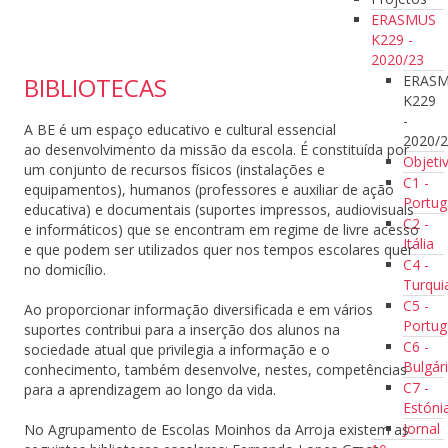
ERASMUS
K229 -
2020/23
ERAS
BIBLIOTECAS
K229
-
A BE é um espaço educativo e cultural essencial
2020/
ao desenvolvimento da missão da escola. É constituída por
Objeti
um conjunto de recursos físicos (instalações e
C1 -
equipamentos), humanos (professores e auxiliar de ação
Portug
educativa) e documentais (suportes impressos, audiovisuais
C2 -
e informáticos) que se encontram em regime de livre acesso
Itália
e que podem ser utilizados quer nos tempos escolares quer
C4 -
no domicílio.
Turqui
C5 -
Ao proporcionar informação diversificada e em vários
Portug
suportes contribui para a inserção dos alunos na
C6 -
sociedade atual que privilegia a informação e o
Bulgár
conhecimento, também desenvolve, nestes, competências
C7 -
para a aprendizagem ao longo da vida.
Estóni
Jornal
No Agrupamento de Escolas Moinhos da Arroja existem as