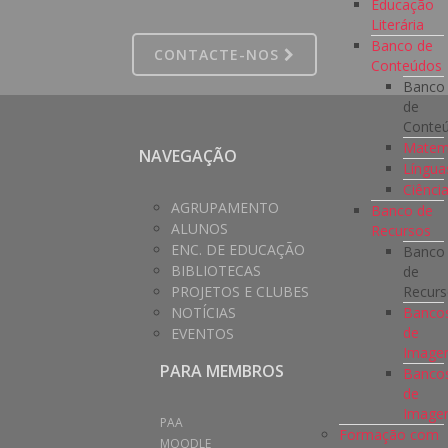
Educação
Literária
Banco de
CONTACTE-NOS
Conteúdos
Banco
de
Conte
Matem
NAVEGAÇÃO
Língua
Ciênci
AGRUPAMENTO
Banco de
ALUNOS
Recursos
ENC. DE EDUCAÇÃO
Banco
BIBLIOTECAS
de
Recur
PROJETOS E CLUBES
Banco
NOTÍCIAS
de
EVENTOS
Imag
PARA MEMBROS
Banco
de
Image
PAA
Formação com
MOODLE