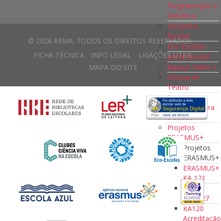
Programação e
Robótica
Desporto
Escolar
© 2026 AEMA. TODOS OS DIREITOS RESERVADOS.
Eco-Escolas
FICHA TÉCNICA
INFO LEGAL
LIGAÇÕES ÚTEIS
Jornal Escolar
Espaço Saber +
MAPA DO SITE
Oficina de
Teatro
Projeto
Educação para
a Saúde
Projetos
ERASMUS+
Projetos
ERASMUS+
ERASMUS+
KA 121
KA121
2023/27
KA120
Acreditaçã