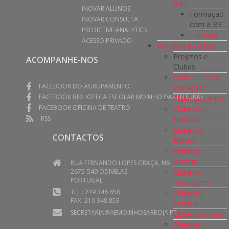
a BE
INOVAR ALUNOS
Formação
INOVAR CONSULTA
com a BE
PREDICTIVE ANALYTICS
Tutoriais
ACESSO PRIVADO
Projetos e Clubes
Projetos e
ACOMPANHE-NOS
Clubes
Clube “Ciência
FACEBOOK DO AGRUPAMENTO
em Ação”
FACEBOOK BIBLIOTECA ESCOLAR MOINHO DAS LEITURAS
Clube das Artes
FACEBOOK OFICINA DE TEATRO
Clube da
RSS
História
Clube da
CONTACTOS
Música
Clube do
Azulejo
RUA FERNANDO LOPES GRAÇA, N6
Clube da
2675-549 ODIVELAS
PORTUGAL
reciclagem
TEL.: 219 348 850
Clube do
FAX: 219 348 853
Cinema
SECRETARIA@AEMOINHOSARROJA.PT
Clube Europeu
Clube de