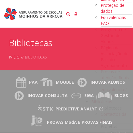
Proteção de
dados
Equivalências -
FAQ
Programa de
Gestão de
Bibliotecas
Alunos
Página da
Associação de
INÍCIO
//
BIBLIOTECAS
Pais do
Agrupamento
Provas de
aferição, finais
PAA
MOODLE
INOVAR ALUNOS
e de
equivalência à
frequência
INOVAR CONSULTA
SIGA
BLOGS
Bibliotecas
Bibliotecas
PREDICTIVE ANALYTICS
Contactos da
BE
PROVAS ModA E PROVAS FINAIS
Projetos
Projetos