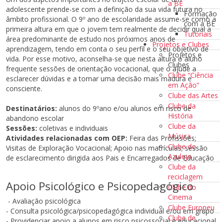
a BE
adolescente prende-se com a definição da sua vida futura no
Formação
âmbito profissional. O 9º ano de escolaridade assume-se como a
com a BE
primeira altura em que o jovem tem realmente de decidir qual a
Tutoriais
área predominante de estudo nos próximos anos de
Projetos e Clubes
aprendizagem, tendo em conta o seu perfil e o seu objetivo de
Projetos e
vida. Por esse motivo, aconselha-se que nesta altura o aluno
Clubes
frequente sessões de orientação vocacional, que o ajude a
Clube “Ciência
esclarecer dúvidas e a tomar uma decisão mais madura e
em Ação”
consciente.
Clube das Artes
Clube da
Destinatários:
alunos do 9ºano e/ou alunos em risco de
História
abandono escolar
Clube da
Sessões:
coletivas e individuais
Música
Atividades relacionadas com OEP:
Feira das Profissões;
Clube do
Visitas de Exploração Vocacional; Apoio nas matrículas; sessão
Azulejo
de esclarecimento dirigida aos Pais e Encarregados de Educação
Clube da
reciclagem
Apoio Psicológico e Psicopedagógico
Clube do
Cinema
- Avaliação psicológica
Clube Europeu
- Consulta psicológica/psicopedagógica individual e/ou em grupo
Clube de
- Providenciar apoio a alunos em risco psicossocial e educacional