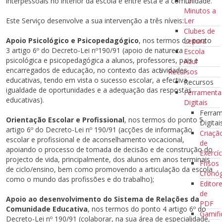
10
interpessoais no interior da escola e entre esta e a comunidade.
Minutos a
Ler
Este Serviço desenvolve a sua intervenção a três níveis:
Clubes de
Apoio Psicológico e Psicopedagógico
, nos termos do ponto
Leitura
3 artigo 6º do Decreto-Lei nº190/91 (apoio de natureza
Escola
psicológica e psicopedagógica a alunos, professores, pais e
Azul
encarregados de educação, no contexto das actividades
Recursos
educativas, tendo em vista o sucesso escolar, a efectiva
Recursos
igualdade de oportunidades e a adequação das respostas
Ferramenta
educativas).
Digitais
Ferra
Orientação Escolar e Profissional
, nos termos do ponto 5
Digitai
artigo 6º do Decreto-Lei nº 190/91 (acções de informação
Criaçã
escolar e profissional e de aconselhamento vocacional,
de
apoiando o processo de tomada de decisão e de construção do
Exercíc
projecto de vida, principalmente, dos alunos em anos terminais
Frisos
de ciclo/ensino, bem como promovendo a articulação da escola
Cronóg
como o mundo das profissões e do trabalho);
Editor
de
Apoio ao desenvolvimento do Sistema de Relações da
PDF
Comunidade Educativa
, nos termos do ponto 4 artigo 6º do
Gamifi
Decreto-Lei nº 190/91 (colaborar, na sua área de especialidade,