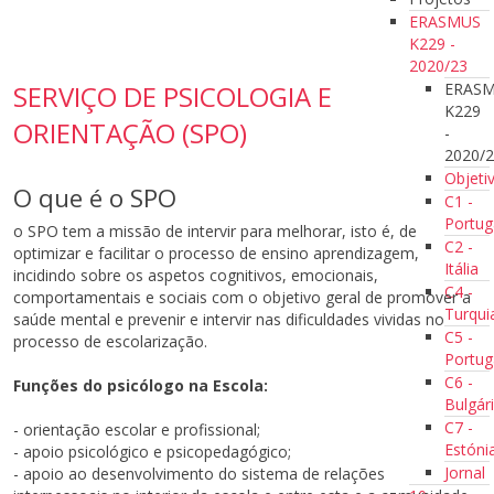
ERASMUS
K229 -
2020/23
ERAS
SERVIÇO DE PSICOLOGIA E
K229
ORIENTAÇÃO (SPO)
-
2020/
Objeti
O que é o SPO
C1 -
Portug
o SPO tem a missão de intervir para melhorar, isto é, de
C2 -
optimizar e facilitar o processo de ensino aprendizagem,
Itália
incidindo sobre os aspetos cognitivos, emocionais,
C4 -
comportamentais e sociais com o objetivo geral de promover a
Turqui
saúde mental e prevenir e intervir nas dificuldades vividas no
C5 -
processo de escolarização.
Portug
C6 -
Funções do psicólogo na Escola:
Bulgár
C7 -
- orientação escolar e profissional;
Estóni
- apoio psicológico e psicopedagógico;
Jornal
- apoio ao desenvolvimento do sistema de relações