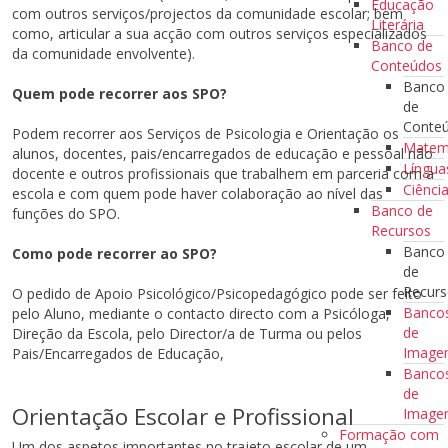
Educação
com outros serviços/projectos da comunidade escolar; bem
Literária
como, articular a sua acção com outros serviços especializados
Banco de
da comunidade envolvente).
Conteúdos
Banco
Quem pode recorrer aos SPO?
de
Conte
Podem recorrer aos Serviços de Psicologia e Orientação os
Matem
alunos, docentes, pais/encarregados de educação e pessoal não
Língua
docente e outros profissionais que trabalhem em parceria com a
Ciênci
escola e com quem pode haver colaboração ao nível das
Banco de
funções do SPO.
Recursos
Banco
Como pode recorrer ao SPO?
de
Recur
O pedido de Apoio Psicológico/Psicopedagógico pode ser feito
Banco
pelo Aluno, mediante o contacto directo com a Psicóloga,
de
Direção da Escola, pelo Director/a de Turma ou pelos
Imag
Pais/Encarregados de Educação,
Banco
de
Orientação Escolar e Profissional
Image
Formação com
Um dos aspetos importantes no trajeto escolar de um