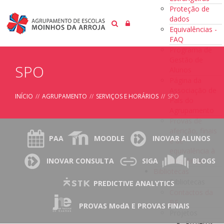
Proteção de
dados
Equivalências -
FAQ
Programa de
Gestão de
SPO
Alunos
Página da
Associação de
INÍCIO
//
AGRUPAMENTO
//
SERVIÇOS E HORÁRIOS
//
SPO
Pais do
Agrupamento
Provas de
aferição, finais
PAA
MOODLE
INOVAR ALUNOS
e de
equivalência à
frequência
INOVAR CONSULTA
SIGA
BLOGS
Bibliotecas
Bibliotecas
PREDICTIVE ANALYTICS
Contactos da
BE
PROVAS ModA E PROVAS FINAIS
Projetos
Projetos