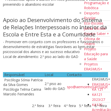
Programação e
prevenindo o abandono escolar
Robótica
Desporto
Escolar
Apoio ao Desenvolvimento do Sistema
Eco-Escolas
de Relações Interpessoais no Interior da
Jornal Escolar
Escola e Entre Esta e a Comunidade
Espaço Saber +
Oficina de
- Promover em conjunto com os professores e funcionários o
Teatro
desenvolvimento de estratégias favoráveis ao bem-estar
Projeto
psicossocial dos alunos e ao sucesso educativo
Educação para
Local de atendimento: 2.º piso ao lado do GAD
a Saúde
Projetos
ERASMUS+
Projetos
Responsável
Local
Contacto
ERASMUS+
Psicóloga Sónia Patrícia
2.º piso ao
ERASMUS+
da Silva Gomes
spo@aemoinhosarroja.pt
lado do GAD
KA 121
Psicóloga Telma Carina
Marcelo Fernandes
KA121
2023/27
KA120
2.ª feira
3.ª feira
4.ª feira
5.ª feira
6.ª feira
Acreditaçã