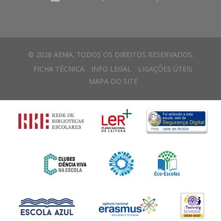
© 2026 AEMA. TODOS OS DIREITOS RESERVADOS.
FICHA TÉCNICA
INFO LEGAL
LIGAÇÕES ÚTEIS
MAPA DO SITE