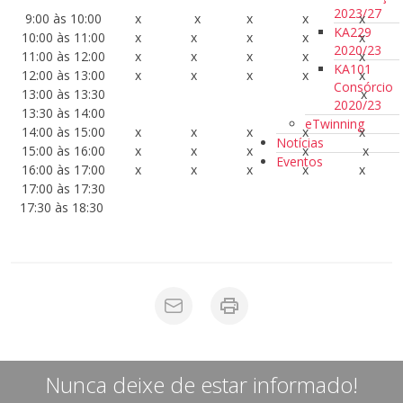
2023/27
9:00 às 10:00
x
x
x
x
x
KA229
10:00 às 11:00
x
x
x
x
x
2020/23
11:00 às 12:00
x
x
x
x
x
KA101
12:00 às 13:00
x
x
x
x
x
Consórcio
13:00 às 13:30
x
2020/23
13:30 às 14:00
eTwinning
14:00 às 15:00
x
x
x
x
x
Notícias
15:00 às 16:00
x
x
x
x
x
Eventos
16:00 às 17:00
x
x
x
x
x
17:00 às 17:30
17:30 às 18:30
Nunca deixe de estar informado!